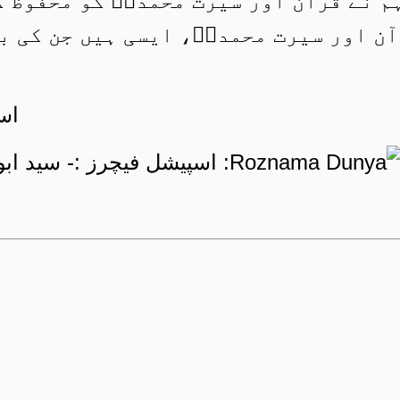
م نے قرآن اور سیرت محمدیؐ کو محفوظ ک
ن اور سیرت محمدیؐ، ایسی ہیں جن کی بد
اس