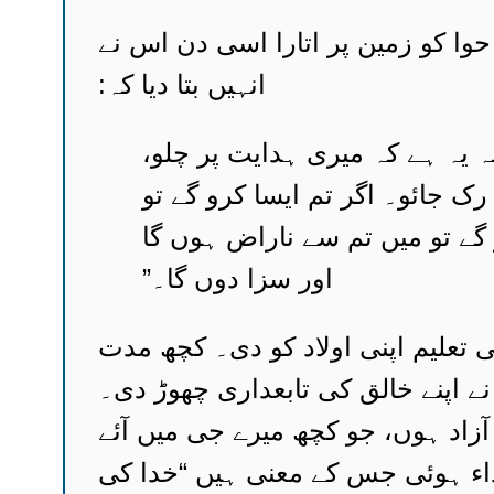
ا کو زمین پر اتارا اسی دن اس نے
انہیں بتا دیا کہ:
ہ یہ ہے کہ میری ہدایت پر چلو،
 جائو۔ اگر تم ایسا کرو گے تو
گے تو میں تم سے ناراض ہوں گا
اور سزا دوں گا۔”
 تعلیم اپنی اولاد کو دی۔ کچھ مدت
ے اپنے خالق کی تابعداری چھوڑ دی۔
آزاد ہوں، جو کچھ میرے جی میں آئے
تداء ہوئی جس کے معنی ہیں “خدا کی