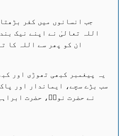
جب انسانوں میں کفر بڑھتا 
اللہ تعالیٰ نے اپنے نیک بند
ان کو پھر سے اللہ کا ت
یہ پیغمبر کبھی تھوڑی اور کبھی
سب بڑے سچے، ایماندار اور پاک ل
نے حضرت نوحؑ، حضرت ابراہی