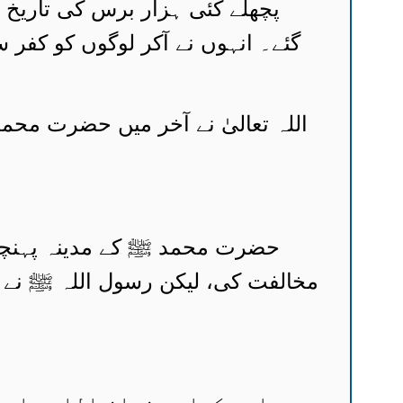
پچھلے کئی ہزار برس کی تاریخ م
گئے۔ انہوں نے آکر لوگوں کو کف
اللہ تعالیٰ نے آخر میں حضرت محمد 
حضرت محمد ﷺ کے مدینہ پہنچنے
مخالفت کی، لیکن رسول اللہ ﷺ نے ا