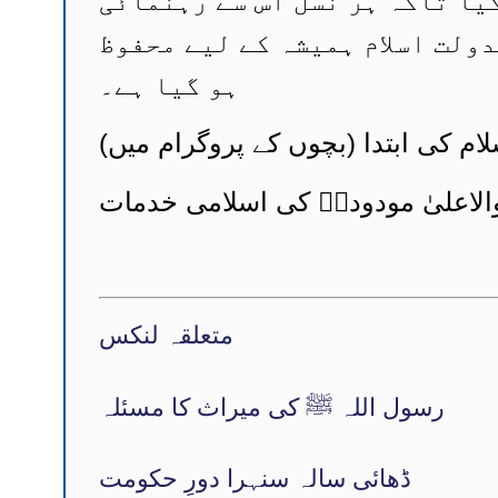
یا تاکہ ہر نسل اس سے رہنمائی
ولت اسلام ہمیشہ کے لیے محفوظ
ہو گیا ہے۔
لام کی ابتدا (بچوں کے پروگرام میں)
متعلقہ لنکس
رسول اللہ ﷺ کی میراث کا مسئلہ
ڈھائی سالہ سنہرا دورِ حکومت