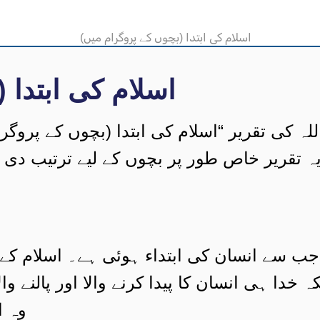
اسلام کی ابتدا 
اللہ کی تقریر “اسلام کی ابتدا (بچوں کے پروگ
یہ تقریر خاص طور پر بچوں کے لیے ترتیب دی گ
ب سے انسان کی ابتداء ہوئی ہے۔ اسلام کے م
خدا ہی انسان کا پیدا کرنے والا اور پالنے و
وہ ا