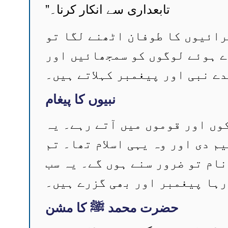
تابعداری سے انکار کرنا۔”
رائیوں کا طوفان اٹھنے لگا تو
ڑے ہوئے لوگوں کو سمجھائیں اور
ے نبی اور پیغمبر کہلاتے ہیں۔
نبیوں کا پیغام
ں اور قوموں میں آتے رہے۔ یہ
م دی اور وہ یہی اسلام تھا۔ تم
ام تو ضرور سنے ہوں گے۔ یہ سب
رہا پیغمبر اور بھی گزرے ہیں۔
حضرت محمد ﷺ کا مشن