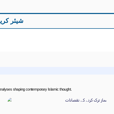
:شیئر کری
 analyses shaping contemporary Islamic thought.