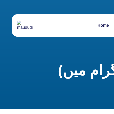
Home
رام میں)