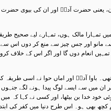
یعنی حضرت آدمؑ اور ان کی بیوی حضرت حو
 میں تمہارا مالک ہوں، تمہارے لیے صحیح طریق
 مانو اور جس چیز سے منع کر دوں اس سے رک
مہیں انعام دوں گا اور اگر اس کے خلاف کرو 
ی۔ باوا آدمؑ اور اماں حوا نے اسی طریقہ کی
ان میں سے ایسے لوگ پیدا ہونے لگے جنہوں ن
ئی خود خدا بن بیٹھا، اور کسی نے کہا کہ میں 
م کچھ بھی ہو۔ اس طرح دنیا میں کفر کی اب