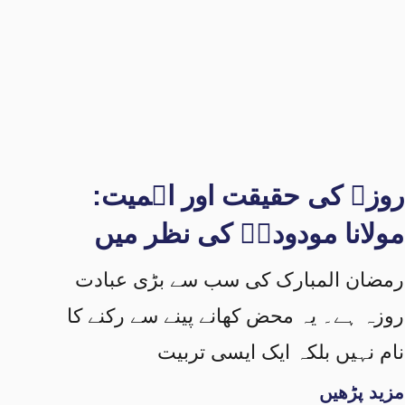
روزہ کی حقیقت اور اہمیت:
مولانا مودودیؒ کی نظر میں
رمضان المبارک کی سب سے بڑی عبادت
روزہ ہے۔ یہ محض کھانے پینے سے رکنے کا
نام نہیں بلکہ ایک ایسی تربیت
مزید پڑھیں