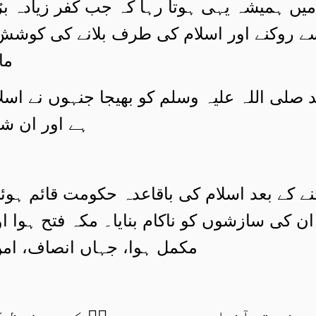
یں ہمیشہ یہی ہوتا رہا کہ جب کفر زیادہ بڑھا
ر سے روکنے اور اسلام کی طرف بلانے کی کو
ما
صلی اللہ علیہ وسلم کو بھیجا جنہوں نے اسلام
ہے اور ان شاء
 کے بعد اسلام کی باقاعدہ حکومت قائم ہوئ
ن کی سازشوں کو ناکام بنایا۔ مکہ فتح ہوا 
مکمل ہوا، جہاں انصاف، امن 