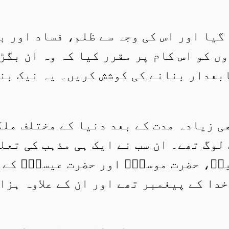
گیا اور اس کی وجہ سے ظلم، فساد اور ب
وں کو اس کام پر مقرر کیا کہ وہ ان بگ
ابعدار بنانے کی کوشش کریں۔ یہ نیک بند
 زیادہ مدت کے بعد دنیا کے مختلف ملکو
وگ تھے۔ ان سب نے ایک ہی مذہب کی تعلی
مؑ، حضرت موسیٰؑ اور حضرت عیسیٰؑ کے ن
خدا کے پیغمبر تھے اور ان کے علاوہ ہزا