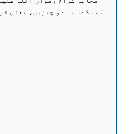
صحابہ کرام رضوان اللہ علیہ
لے سکے۔ یہ دو چیزیں، یعنی قرآ