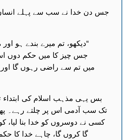
جس دن خدا نے سب سے پہلے انسان، 
“دیکھو، تم میرے بندے ہو اور
جس چیز کا میں حکم دوں اسے
میں تم سے راضی رہوں گا اور ت
بس یہی مذہب اسلام کی ابتداء تھ
تک سب آدمی اس پر چلتے رہے۔ پھر 
کسی نے دوسروں کو خدا بنا لیا، کو
گا کروں گا، چاہے خدا کا حک