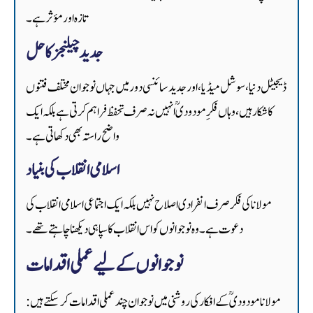
تازہ اور مؤثر ہے۔
جدید چیلنجز کا حل
ڈیجیٹل دنیا، سوشل میڈیا، اور جدید سائنسی دور میں جہاں نوجوان مختلف فتنوں
کا شکار ہیں، وہاں فکرِ مودودیؒ انہیں نہ صرف تحفظ فراہم کرتی ہے بلکہ ایک
واضح راستہ بھی دکھاتی ہے۔
اسلامی انقلاب کی بنیاد
مولانا کی فکر صرف انفرادی اصلاح نہیں بلکہ ایک اجتماعی اسلامی انقلاب کی
دعوت ہے۔ وہ نوجوانوں کو اس انقلاب کا سپاہی دیکھنا چاہتے تھے۔
نوجوانوں کے لیے عملی اقدامات
مولانا مودودیؒ کے افکار کی روشنی میں نوجوان چند عملی اقدامات کر سکتے ہیں: