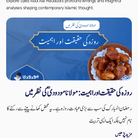
Explore Syed Abul Ala Maududi’s profound writings and insightful
analyses shaping contemporary Islamic thought.
روزہ کی حقیقت اور اہمیت: مولانا مودودیؒ کی نظر میں
رمضان المبارک کی سب سے بڑی عبادت روزہ ہے۔ یہ محض کھانے پینے سے رکنے کا
نام نہیں بلکہ ایک ایسی تربیت
مزید پڑھیں