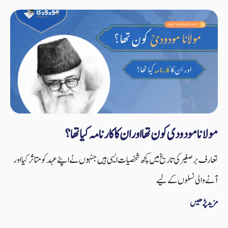
مولانا مودودی کون تھا اور ان کا کارنامہ کیا تھا؟
تعارف برصغیر کی تاریخ میں کچھ شخصیات ایسی ہیں جنہوں نے اپنے عہد کو متاثر کیا اور
آنے والی نسلوں کے لیے
مزید پڑھیں