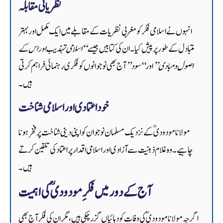
نظریاتی مقابلہ
انہوں نے اسلامی فکر کو مغربی نظریات کے مقابلے میں ایک مکمل اور بہتر
متبادل کے طور پر پیش کیا۔ ان کی کتابیں جیسے
“اسلامی تہذیب اور اس کے
اصول و مبادی”
اور
“سود”
آج بھی نوجوانوں کو فکری رہنمائی فراہم کرتی
ہیں۔
خود اعتمادی اور اسلامی شناخت
مولانا مودودیؒ کے نزدیک مسلمان نوجوان کو اپنی دینی شناخت پر فخر ہونا
چاہیے۔ وہ غلام ذہنیت سے آزادی اور اسلامی اقدار پر اعتماد کی تلقین کرتے
ہیں۔
آج کے دور میں فکرِ مودودیؒ کی اہمیت
اگرچہ مولانا مودودیؒ کی وفات کو دہائیاں گزر چکی ہیں، مگر ان کی فکر آج بھی