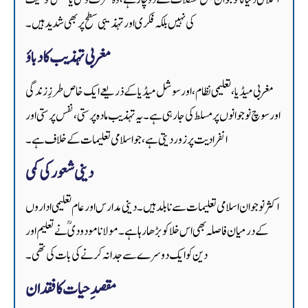
کی نہیں بلکہ فکری اور تہذیبی سطح پر بھی شدید ہیں۔
مغربی تہذیب کا دباؤ
مغربی میڈیا، تعلیمی نظام، اور سوشل میڈیا کے ذریعے ایک خاص طرزِ زندگی
اور سوچ نوجوانوں پر مسلط کی جا رہی ہے۔ یہ تہذیب مادہ پرستی، نفس پرستی اور
انفرادیت پر زور دیتی ہے، جو اسلامی تعلیمات کے خلاف ہے۔
دینی شعور کی کمی
اکثر نوجوان اسلامی تعلیمات سے نابلد ہیں۔ دینی مدارس اور عام تعلیمی اداروں
کے درمیان فاصلہ بھی اس خلا کو بڑھا رہا ہے۔ مولانا مودودیؒ نے تعلیم اور
دین کو ایک دوسرے سے جدا نہ کرنے کی بات کی تھی۔
مقصدِ حیات کا فقدان