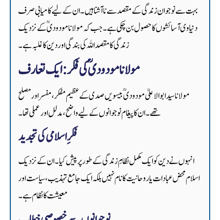
بہت سے نوجوان زندگی کے مقصد سے ناآشنا ہیں۔ ان کے لیے کامیابی صرف
دنیاوی آسائشوں کا حصول بن چکی ہے۔ جب کہ مولانا مودودیؒ کے نزدیک
زندگی کا مقصد اللہ کی بندگی اور دین کا غلبہ ہے۔
مولانا مودودیؒ کی فکر: ایک تعارف
مولانا سید ابوالاعلیٰ مودودیؒ بیسویں صدی کے عظیم مفکر، مفسر اور مصلح
تھے۔ ان کا پیغام نوجوانوں کے لیے واضح، مدلل اور عملی تھا۔
فکرِ اسلامی کی تجدید
انہوں نے دین کو ایک مکمل نظامِ زندگی کے طور پر پیش کیا۔ ان کے نزدیک
اسلام محض عبادات یا روحانیت کا نام نہیں بلکہ ایک جامع تہذیب، سیاست اور
معیشت کا نظام ہے۔
نوجوانوں سے خصوصی خطاب