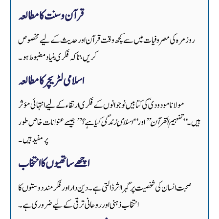
قرآن و سنت کا مطالعہ
روزمرہ کی مصروفیات میں سے کچھ وقت قرآن اور حدیث کے لیے مخصوص
کریں، تاکہ فکری بنیاد مضبوط ہو۔
اسلامی لٹریچر کا مطالعہ
مولانا مودودیؒ کی کتابیں نوجوانوں کے فکری ارتقاء کے لیے انتہائی مؤثر
ہیں۔
“تفہیم القرآن”
اور
“اسلامی زندگی کیا ہے؟”
جیسے عنوانات خاص طور
پر مفید ہیں۔
اچھے ساتھیوں کا انتخاب
صحبت انسان کی شخصیت پر گہرا اثر ڈالتی ہے۔ دین دار اور فکرمند دوستوں کا
انتخاب ذہنی اور روحانی ترقی کے لیے ضروری ہے۔