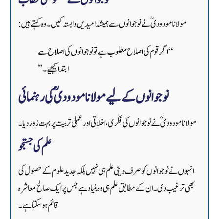
مولانا مودودیؒ نے نوجوانوں سے ہمیشہ امیدیں وابستہ کیں۔ وہ کہتے ہیں:
“اگر قوم کی اصلاح مطلوب ہے تو نوجوانوں کی اصلاح سے
ابتدا کیجیے۔”
نوجوانوں کے لیے مولانا مودودیؒ کی رہنمائی
مولانا مودودیؒ نے نوجوانوں کی فکری، اخلاقی اور عملی تربیت پر بہت زور دیا۔
علم کی جستجو
انہوں نے نوجوانوں کو صرف دینی علم ہی نہیں بلکہ جدید علوم کے حصول کی
بھی ترغیب دی۔ ان کے مطابق علم ہی وہ بنیاد ہے جس پر ایک صالح معاشرہ
قائم ہو سکتا ہے۔