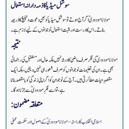
سوشل میڈیا کا ذمہ دارانہ استعمال
مولانا مودودیؒ اگر آج ہوتے تو سوشل میڈیا کو بھی دعوت و تبلیغ کا ذریعہ
بناتے۔ اس کا درست اور مثبت استعمال نوجوانوں کے لیے لازم ہے۔
نتیجہ
مولانا مودودیؒ کی فکر صرف ماضی کا ورثہ نہیں بلکہ حال اور مستقبل کی رہنمائی
بھی ہے۔ ان کی تعلیمات نوجوانوں کو صرف شعور ہی نہیں دیتیں، بلکہ ایک
مقصدِ حیات عطا کرتی ہیں۔ آج کے نوجوان کو اگر اپنی زندگی کو بامقصد بنانا
ہے، تو اسے فکرِ مودودیؒ سے جڑنا ہو گا۔
متعلقہ مضمون:
اسلامی انقلاب کا راستہ – مولانا مودودیؒ کے اصول اور حکمت عملی