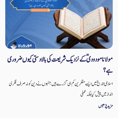
مولانا مودودیؒ کے نزدیک شریعت کی بالادستی کیوں ضروری
ہے؟
اسلامی تاریخ میں ایسے مفکرین کم ہی گزرے ہیں جنہوں نے دین کو نہ صرف فکری
انداز میں پیش کیا بلکہ عملی
مزید پڑھیں