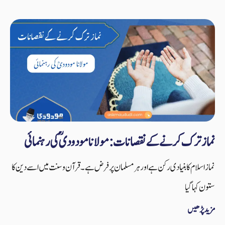
نماز ترک کرنے کے نقصانات: مولانا مودودیؒ کی رہنمائی
نماز اسلام کا بنیادی رکن ہے اور ہر مسلمان پر فرض ہے۔ قرآن و سنت میں اسے دین کا
ستون کہا گیا
مزید پڑھیں