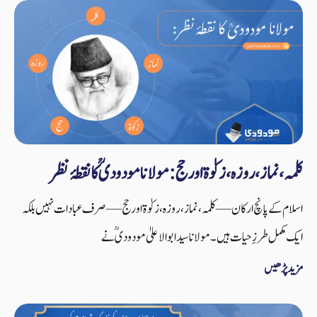
کلمہ، نماز، روزہ، زکوٰۃ اور حج: مولانا مودودیؒ کا نقطۂ نظر
اسلام کے پانچ ارکان—کلمہ، نماز، روزہ، زکوٰۃ اور حج—صرف عبادات نہیں بلکہ
ایک مکمل طرزِ حیات ہیں۔ مولانا سید ابوالاعلیٰ مودودیؒ نے
مزید پڑھیں