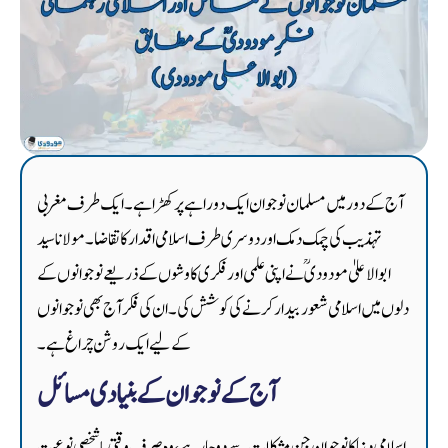
آج کے دور میں مسلمان نوجوان ایک دوراہے پر کھڑا ہے۔ ایک طرف مغربی
تہذیب کی چمک دمک اور دوسری طرف اسلامی اقدار کا تقاضا۔ مولانا سید
ابوالاعلیٰ مودودیؒ نے اپنی علمی اور فکری کاوشوں کے ذریعے نوجوانوں کے
دلوں میں اسلامی شعور بیدار کرنے کی کوشش کی۔ ان کی فکر آج بھی نوجوانوں
کے لیے ایک روشن چراغ ہے۔
آج کے نوجوان کے بنیادی مسائل
اسلامی دنیا کا نوجوان جن مشکلات سے دوچار ہے، وہ صرف وقتی یا شخصی نوعیت