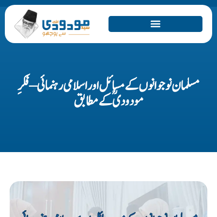
مسلمان نوجوانوں کے مسائل اور اسلامی رہنمائی – فکرِ
مودودیؒ کے مطابق