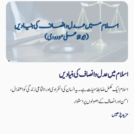
اسلام میں عدل و انصاف کی بنیادیں
اسلام ایک مکمل ضابطۂ حیات ہے۔ یہ انسان کی انفرادی اور اجتماعی زندگی کو اعتدال،
امن اور انصاف کے اصولوں پر استوار
مزید پڑھیں