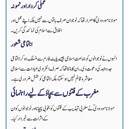
عملی کردار اور نمونہ
مولانا مودودیؒ کا اصرار تھا کہ نوجوان صرف باتوں سے نہیں بلکہ اپنے عمل اور
اخلاق سے اسلام کی نمائندگی کریں۔
اجتماعی شعور
انہوں نے نوجوانوں کو جماعت اسلامی جیسے پلیٹ فارم سے منسلک ہو کر اجتماعی
جدوجہد کی دعوت دی۔ ان کا ماننا تھا کہ صرف انفرادی عبادات سے اسلامی
معاشرہ قائم نہیں ہو سکتا، بلکہ اجتماعی کوشش ضروری ہے۔
مغرب کے فتنوں سے بچاؤ کے لیے راہنمائی
مولانا مودودیؒ نے مغربی تہذیب کے فتنوں کو بخوبی پہچانا اور نوجوانوں کو ان
کے اثرات سے خبردار کیا۔