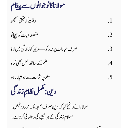
مولانا کا نوجوانوں سے پیغام
وقت کو قیمتی سمجھو
مقصدِ حیات کو پہچانو
صرف عبادات پر نہ رکو — دین کو زندگی میں لاؤ
علم کے ساتھ عمل بھی کرو
مغربی اثرات سے ہوشیار رہو
دین: مکمل نظامِ زندگی
مولانا نے واضح کیا کہ دین صرف مسجد تک محدود نہیں۔
اسلام زندگی کے ہر شعبے کی رہنمائی کرتا ہے۔