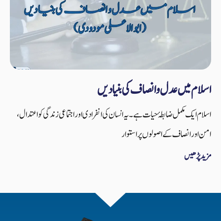
اسلام میں عدل و انصاف کی بنیادیں
اسلام ایک مکمل ضابطۂ حیات ہے۔ یہ انسان کی انفرادی اور اجتماعی زندگی کو اعتدال،
امن اور انصاف کے اصولوں پر استوار
مزید پڑھیں