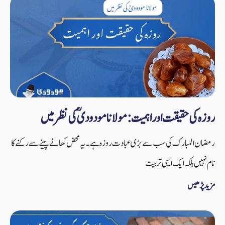
روزہ کی حقیقت اور اہمیت: مولانا مودودیؒ کی نظر میں
رمضان المبارک کی سب سے بڑی عبادت روزہ ہے۔ یہ محض کھانے پینے سے رکنے کا
نام نہیں بلکہ ایک ایسی تربیت
مزید پڑھیں