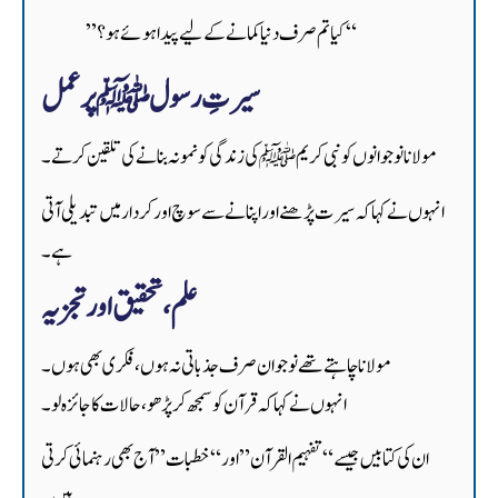
“کیا تم صرف دنیا کمانے کے لیے پیدا ہوئے ہو؟”
سیرتِ رسول ﷺ پر عمل
مولانا نوجوانوں کو نبی کریم ﷺ کی زندگی کو نمونہ بنانے کی تلقین کرتے۔
انہوں نے کہا کہ سیرت پڑھنے اور اپنانے سے سوچ اور کردار میں تبدیلی آتی
ہے۔
علم، تحقیق اور تجزیہ
مولانا چاہتے تھے نوجوان صرف جذباتی نہ ہوں، فکری بھی ہوں۔
انہوں نے کہا کہ قرآن کو سمجھ کر پڑھو، حالات کا جائزہ لو۔
ان کی کتابیں جیسے “تفہیم القرآن” اور “خطبات” آج بھی رہنمائی کرتی