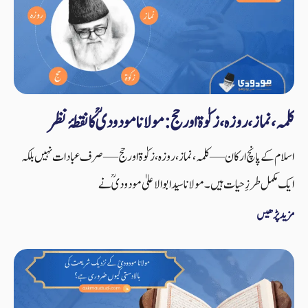
کلمہ، نماز، روزہ، زکوٰۃ اور حج: مولانا مودودیؒ کا نقطۂ نظر
اسلام کے پانچ ارکان—کلمہ، نماز، روزہ، زکوٰۃ اور حج—صرف عبادات نہیں بلکہ
ایک مکمل طرزِ حیات ہیں۔ مولانا سید ابوالاعلیٰ مودودیؒ نے
مزید پڑھیں