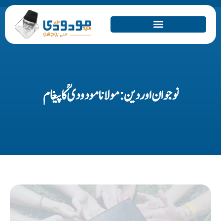
نوجوان اور دین: مولانا مودودیؒ کا پیغام