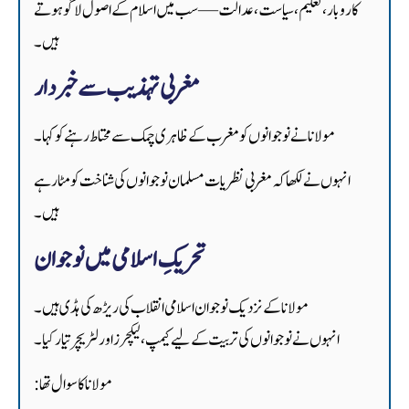
کاروبار، تعلیم، سیاست، عدالت — سب میں اسلام کے اصول لاگو ہوتے
ہیں۔
مغربی تہذیب سے خبردار
مولانا نے نوجوانوں کو مغرب کے ظاہری چمک سے محتاط رہنے کو کہا۔
انہوں نے لکھا کہ مغربی نظریات مسلمان نوجوانوں کی شناخت کو مٹا رہے
ہیں۔
تحریکِ اسلامی میں نوجوان
مولانا کے نزدیک نوجوان اسلامی انقلاب کی ریڑھ کی ہڈی ہیں۔
انہوں نے نوجوانوں کی تربیت کے لیے کیمپ، لیکچرز اور لٹریچر تیار کیا۔
مولانا کا سوال تھا: