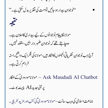
“نوجوان بیدار ہو جائیں تو امت کی تقدیر بدل سکتی ہے۔”
نتیجہ
مولانا کا پیغام نوجوانوں کے لیے بیداری کا اعلان ہے۔
وہ چاہتے تھے کہ نوجوان علمبردار بنیں، مقلد نہیں۔
آج جب نوجوان نظریاتی الجھنوں کا شکار ہیں، مولانا کی فکر ایک واضح راستہ
فراہم کرتی ہے۔
Ask Maududi AI Chatbot
– مولانا مودودیؒ کے افکار
پر مبنی جدید AI چیٹ بوٹ۔
جماعت اسلامی کی ویب سائٹ
–
مولانا مودودیؒ کی کتب اور مزید لٹریچر۔