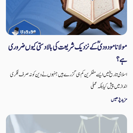
مولانا مودودیؒ کے نزدیک شریعت کی بالادستی کیوں ضروری
ہے؟
اسلامی تاریخ میں ایسے مفکرین کم ہی گزرے ہیں جنہوں نے دین کو نہ صرف فکری
انداز میں پیش کیا بلکہ عملی
مزید پڑھیں