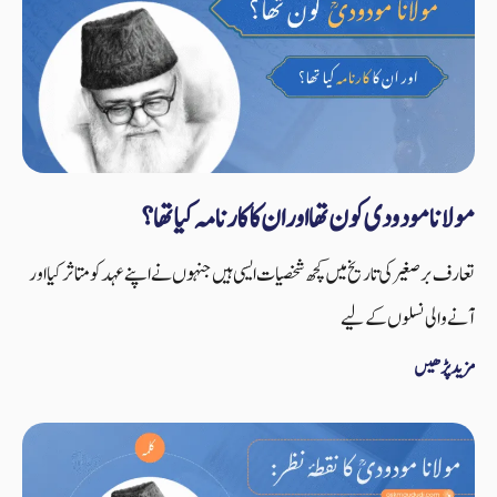
مولانا مودودی کون تھا اور ان کا کارنامہ کیا تھا؟
تعارف برصغیر کی تاریخ میں کچھ شخصیات ایسی ہیں جنہوں نے اپنے عہد کو متاثر کیا اور
آنے والی نسلوں کے لیے
مزید پڑھیں