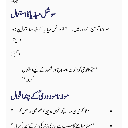
ہیں۔
سوشل میڈیا کا استعمال
مولانا اگر آج کے دور میں ہوتے تو سوشل میڈیا کے مثبت استعمال پر زور
دیتے۔
وہ کہتے:
“ٹیکنالوجی کو دعوت، اصلاح اور شعور کے لیے استعمال
کرو۔”
مولانا مودودیؒ کے چند اقوال
“ڈگری ہی سب کچھ نہیں، دین کا علم بھی حاصل کرو۔”
“اسلام ماننے کا مطلب ہے پوری زندگی اللہ کے سپرد کرنا۔”