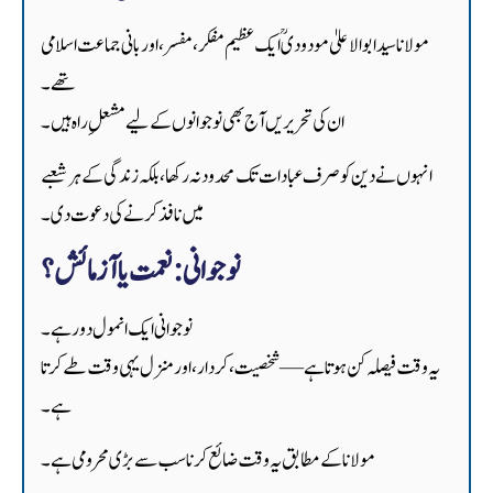
مولانا سید ابوالاعلیٰ مودودیؒ ایک عظیم مفکر، مفسر، اور بانی جماعت اسلامی
تھے۔
ان کی تحریریں آج بھی نوجوانوں کے لیے مشعلِ راہ ہیں۔
انہوں نے دین کو صرف عبادات تک محدود نہ رکھا، بلکہ زندگی کے ہر شعبے
میں نافذ کرنے کی دعوت دی۔
نوجوانی: نعمت یا آزمائش؟
نوجوانی ایک انمول دور ہے۔
یہ وقت فیصلہ کن ہوتا ہے — شخصیت، کردار، اور منزل یہی وقت طے کرتا
ہے۔
مولانا کے مطابق یہ وقت ضائع کرنا سب سے بڑی محرومی ہے۔