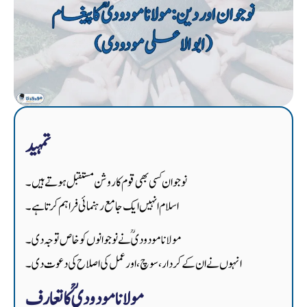
تمہید
نوجوان کسی بھی قوم کا روشن مستقبل ہوتے ہیں۔
اسلام انہیں ایک جامع رہنمائی فراہم کرتا ہے۔
مولانا مودودیؒ نے نوجوانوں کو خاص توجہ دی۔
انہوں نے ان کے کردار، سوچ، اور عمل کی اصلاح کی دعوت دی۔
مولانا مودودیؒ کا تعارف