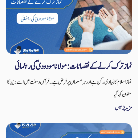
نماز ترک کرنے کے نقصانات: مولانا مودودیؒ کی رہنمائی
نماز اسلام کا بنیادی رکن ہے اور ہر مسلمان پر فرض ہے۔ قرآن و سنت میں اسے دین کا
ستون کہا گیا
مزید پڑھیں